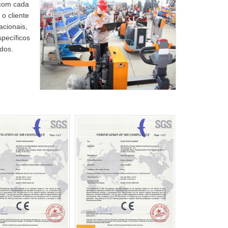
com cada
o cliente
acionais,
pecíficos
dos.