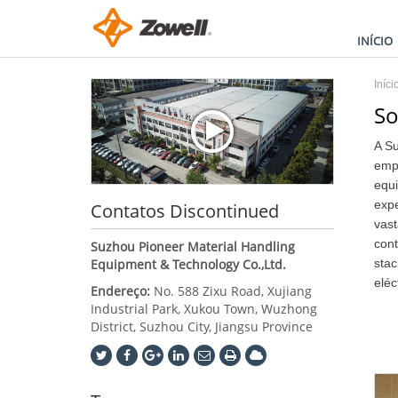
INÍCIO
Iníci
So
A S
emp
equ
expe
Contatos
Discontinued
vast
cont
Suzhou Pioneer Material Handling
Equipment & Technology Co.,Ltd.
stac
eléc
Endereço:
No. 588 Zixu Road, Xujiang
Industrial Park, Xukou Town, Wuzhong
District, Suzhou City, Jiangsu Province