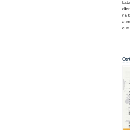
Est
clie
na b
aume
que 
Cer