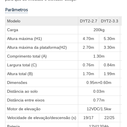
Parâmetros
Modelo
DYT2-2.7
DYT2-3.3
DY
Carga
200kg
Altura máxima (H1)
4.70m
5.30m
Altura máxima da plataforma(H2)
2.70m
3.30m
Comprimento total (A)
1.30m
Largura total (C)
0.76m
0.84m
Altura total (B)
1.70m
1.99m
Dimensões
0.95m×0.60m
Distância ao solo
0.03m
Distância entre eixos
0.77m
Motor de elevação
12VDC/1.5kw
Velocidade de elevação/descensão (s)
19/17
22/25
Bateria
12V/120Ah