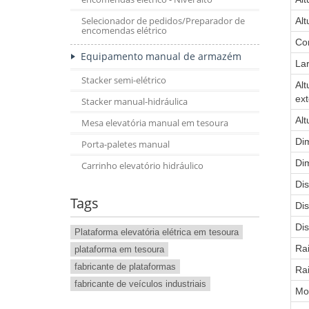
Selecionador de pedidos/Preparador de
Al
encomendas elétrico
Co
Equipamento manual de armazém
Lar
Stacker semi-elétrico
Alt
ext
Stacker manual-hidráulica
Alt
Mesa elevatória manual em tesoura
Di
Porta-paletes manual
Di
Carrinho elevatório hidráulico
Dis
Tags
Dis
Dis
Plataforma elevatória elétrica em tesoura
Rai
plataforma em tesoura
fabricante de plataformas
Rai
fabricante de veículos industriais
Mo