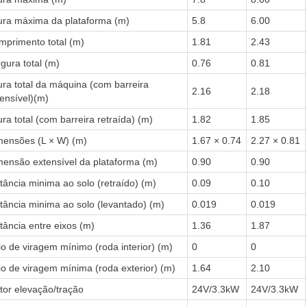
tura máxima da plataforma (m)
5.8
6.00
mprimento total (m)
1.81
2.43
gura total (m)
0.76
0.81
ura total da máquina (com barreira
2.16
2.18
ensível)(m)
ura total (com barreira retraída) (m)
1.82
1.85
mensões (L × W) (m)
1.67 × 0.74
2.27 × 0.81
mensão extensível da plataforma (m)
0.90
0.90
tância minima ao solo (retraído) (m)
0.09
0.10
tância minima ao solo (levantado) (m)
0.019
0.019
tância entre eixos (m)
1.36
1.87
o de viragem mínimo (roda interior) (m)
0
0
o de viragem mínima (roda exterior) (m)
1.64
2.10
tor elevação/tração
24V/3.3kW
24V/3.3kW