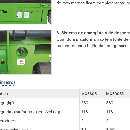
de movimentos ficam completamente a
6. Sistema de emergência de descen
Quando a plataforma não tem fonte de 
podem premir o botão de emergência pa
âmetros
delo
MX580S
MX600SN
rga (kg)
230
380
ga da plataforma extensível (kg)
113
113
eradores
2
2
tura máxima (m)
7.8
8.00