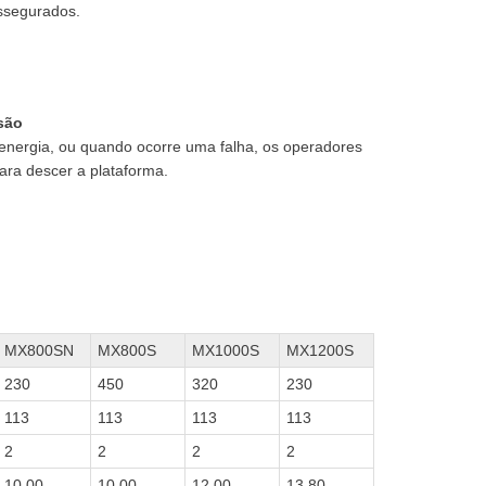
ssegurados.
são
energia, ou quando ocorre uma falha, os operadores
ra descer a plataforma.
MX800SN
MX800S
MX1000S
MX1200S
230
450
320
230
113
113
113
113
2
2
2
2
10.00
10.00
12.00
13.80