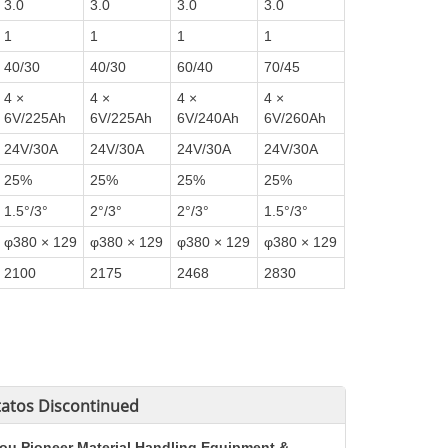
3.0
3.0
3.0
3.0
1
1
1
1
40/30
40/30
60/40
70/45
4 ×
4 ×
4 ×
4 ×
6V/225Ah
6V/225Ah
6V/240Ah
6V/260Ah
24V/30A
24V/30A
24V/30A
24V/30A
25%
25%
25%
25%
1.5°/3°
2°/3°
2°/3°
1.5°/3°
φ380 × 129
φ380 × 129
φ380 × 129
φ380 × 129
2100
2175
2468
2830
atos
Discontinued
ou Pioneer Material Handling Equipment &