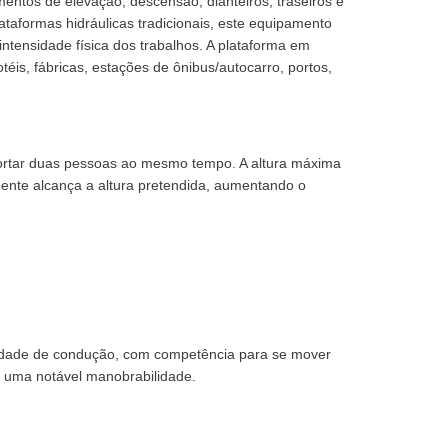
ntos de elevação, descensão, dianteiros, traseiros e
aformas hidráulicas tradicionais, este equipamento
ntensidade física dos trabalhos. A plataforma em
téis, fábricas, estações de ônibus/autocarro, portos,
ortar duas pessoas ao mesmo tempo. A altura máxima
ente alcança a altura pretendida, aumentando o
idade de condução, com competência para se mover
 uma notável manobrabilidade.