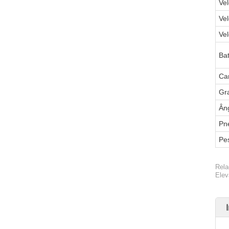
Vel
Ve
Ve
Bat
Ca
Gr
Ân
Pn
Pes
Rela
Elev