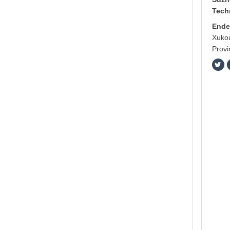
Tech
Ende
Xukou
Provi