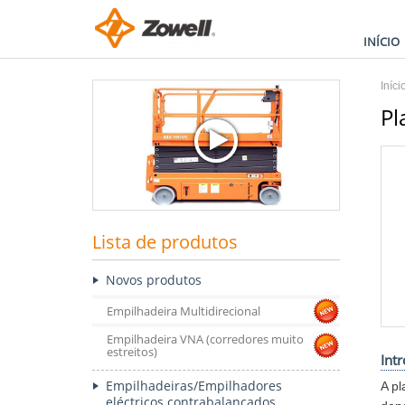
INÍCIO
Iníci
Pl
Lista de produtos
Novos produtos
Empilhadeira Multidirecional
Empilhadeira VNA (corredores muito
estreitos)
Int
Empilhadeiras/Empilhadores
A pl
eléctricos contrabalançados