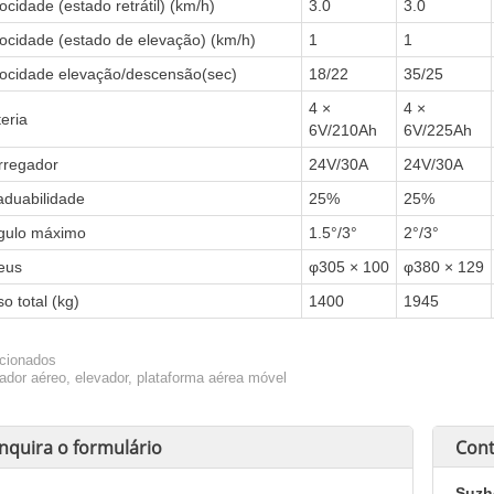
ocidade (estado retrátil) (km/h)
3.0
3.0
locidade (estado de elevação) (km/h)
1
1
locidade elevação/descensão(sec)
18/22
35/25
4 ×
4 ×
eria
6V/210Ah
6V/225Ah
rregador
24V/30A
24V/30A
aduabilidade
25%
25%
gulo máximo
1.5°/3°
2°/3°
eus
φ305 × 100
φ380 × 129
o total (kg)
1400
1945
cionados
ador aéreo, elevador, plataforma aérea móvel
Inquira o formulário
Cont
Suzh