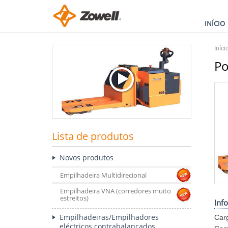
INÍCIO
Iníci
Po
Lista de produtos
Novos produtos
Empilhadeira Multidirecional
Empilhadeira VNA (corredores muito
estreitos)
Inf
Empilhadeiras/Empilhadores
Car
eléctricos contrabalançados