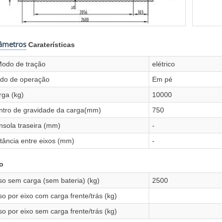
âmetros
Caraterísticas
Modo de tração
elétrico
do de operação
Em pé
rga (kg)
10000
ntro de gravidade da carga(mm)
750
nsola traseira (mm)
-
tância entre eixos (mm)
-
o
so sem carga (sem bateria) (kg)
2500
o por eixo com carga frente/trás (kg)
o por eixo sem carga frente/trás (kg)