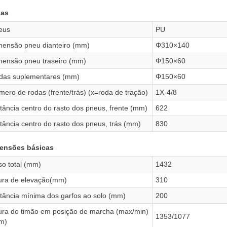
as
eus
PU
mensão pneu dianteiro (mm)
Φ310×140
mensão pneu traseiro (mm)
Φ150×60
das suplementares (mm)
Φ150×60
ero de rodas (frente/trás) (x=roda de tração)
1X-4/8
tância centro do rasto dos pneus, frente (mm)
622
tância centro do rasto dos pneus, trás (mm)
830
ensões básicas
so total (mm)
1432
tura de elevação(mm)
310
stância mínima dos garfos ao solo (mm)
200
tura do timão em posição de marcha (max/min)
1353/1077
m)