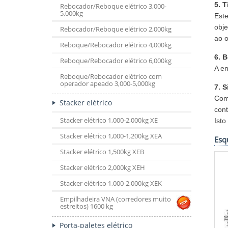
5. 
Rebocador/Reboque elétrico 3,000-
5,000kg
Est
obje
Rebocador/Reboque elétrico 2,000kg
ao 
Reboque/Rebocador elétrico 4,000kg
6. 
Reboque/Rebocador elétrico 6,000kg
A e
Reboque/Rebocador elétrico com
operador apeado 3,000-5,000kg
7. 
Comp
Stacker elétrico
cont
Stacker elétrico 1,000-2,000kg XE
Isto
Stacker elétrico 1,000-1,200kg XEA
Esq
Stacker elétrico 1,500kg XEB
Stacker elétrico 2,000kg XEH
Stacker elétrico 1,000-2,000kg XEK
Empilhadeira VNA (corredores muito
estreitos) 1600 kg
Porta-paletes elétrico