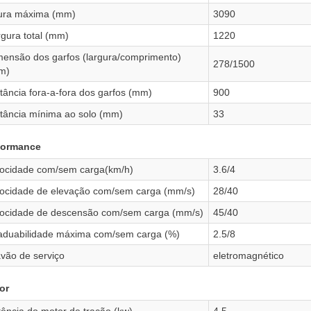
tura máxima (mm)
3090
rgura total (mm)
1220
mensão dos garfos (largura/comprimento)
278/1500
m)
tância fora-a-fora dos garfos (mm)
900
stância mínima ao solo (mm)
33
formance
locidade com/sem carga(km/h)
3.6/4
locidade de elevação com/sem carga (mm/s)
28/40
locidade de descensão com/sem carga (mm/s)
45/40
aduabilidade máxima com/sem carga (%)
2.5/8
avão de serviço
eletromagnético
or
ência do motor de tração (kw)
4.5