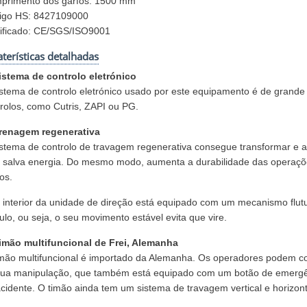
primento dos garfos: 1500 mm
igo HS: 8427109000
tificado: CE/SGS/ISO9001
aterísticas detalhadas
Sistema de controlo eletrónico
stema de controlo eletrónico usado por este equipamento é de grande f
rolos, como Cutris, ZAPI ou PG.
Frenagem regenerativa
stema de controlo de travagem regenerativa consegue transformar e a
 salva energia. Do mesmo modo, aumenta a durabilidade das operações
os.
interior da unidade de direção está equipado com um mecanismo flutua
ulo, ou seja, o seu movimento estável evita que vire.
Timão multifuncional de Frei, Alemanha
imão multifuncional é importado da Alemanha. Os operadores podem co
sua manipulação, que também está equipado com um botão de emergên
cidente. O timão ainda tem um sistema de travagem vertical e horizon