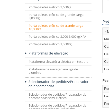
Porta-paletes elétrico 3,600kg
Porta-paletes elétrico de grande carga -
8,000kg
Par
Porta-paletes elétrico de crande carga -
10,000kg
> 
Porta-paletes elétrico 2,000-3,000kg XPA
Mo
Porta-paletes elétrico 1,500Kg
Ca
Plataformas de elevação
Ce
Plataforma elevatória elétrica em tesoura
Co
Plataforma de elevação em liga de
Dis
alumínio
Pes
Selecionador de pedidos/Preparador
de encomendas
Pe
Selecionador de pedidos/Preparador de
Pes
encomendas semi-elétrico
Pes
Selecionador de pedidos/Preparador de
encomendas elétrico - Nível alto