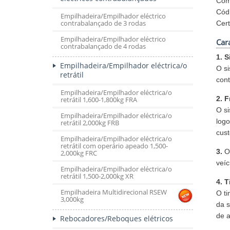
Com
Cód
Empilhadeira/Empilhador eléctrico
contrabalançado de 3 rodas
Cer
Empilhadeira/Empilhador eléctrico
Car
contrabalançado de 4 rodas
1. 
Empilhadeira/Empilhador eléctrica/o
O si
retrátil
cont
Empilhadeira/Empilhador eléctrica/o
2. 
retrátil 1,600-1,800kg FRA
O si
Empilhadeira/Empilhador eléctrica/o
logo
retrátil 2,000kg FRB
cust
Empilhadeira/Empilhador eléctrica/o
retrátil com operário apeado 1,500-
3.
O 
2,000kg FRC
veíc
Empilhadeira/Empilhador eléctrica/o
retrátil 1,500-2,000kg XR
4. 
Empilhadeira Multidirecional RSEW
O t
3,000kg
da 
de a
Rebocadores/Reboques elétricos