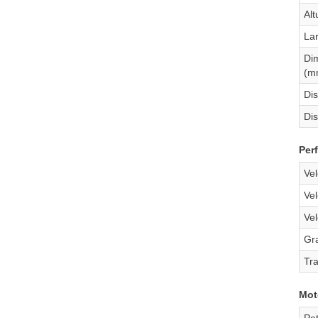
Al
La
Di
(m
Dis
Di
Per
Ve
Ve
Ve
Gr
Tr
Mot
Pot