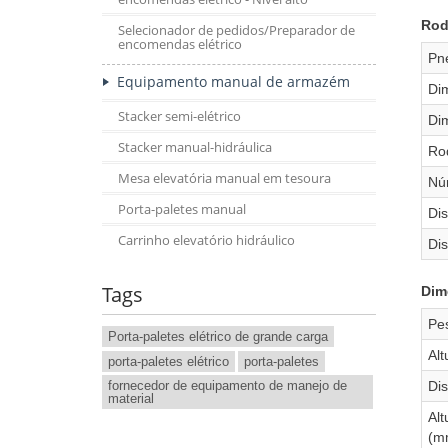
Rod
Selecionador de pedidos/Preparador de
encomendas elétrico
Pn
Equipamento manual de armazém
Di
Stacker semi-elétrico
Di
Stacker manual-hidráulica
Ro
Mesa elevatória manual em tesoura
Núm
Porta-paletes manual
Dis
Carrinho elevatório hidráulico
Dis
Tags
Dim
Pe
Porta-paletes elétrico de grande carga
Al
porta-paletes elétrico
porta-paletes
Di
fornecedor de equipamento de manejo de
material
Al
(m