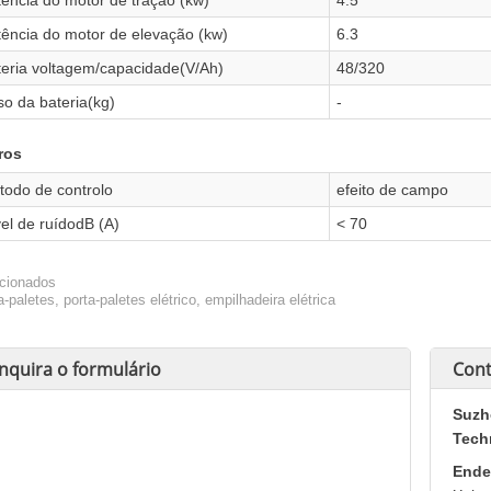
tência do motor de elevação (kw)
6.3
teria voltagem/capacidade(V/Ah)
48/320
o da bateria(kg)
-
ros
todo de controlo
efeito de campo
el de ruídodB (A)
< 70
cionados
a-paletes, porta-paletes elétrico, empilhadeira elétrica
Inquira o formulário
Cont
Suzh
Tech
Ende