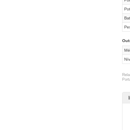
Po
Ba
Pes
Out
Mé
Nív
Rela
Port