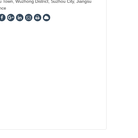
 Town, Wuzhong District, Suzhou City, Jiangsu
nce