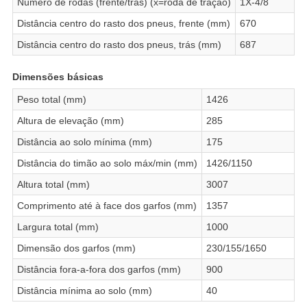
Número de rodas (frente/trás) (x=roda de tração)
1X-4/8
Distância centro do rasto dos pneus, frente (mm)
670
Distância centro do rasto dos pneus, trás (mm)
687
Dimensões básicas
Peso total (mm)
1426
Altura de elevação (mm)
285
Distância ao solo mínima (mm)
175
Distância do timão ao solo máx/min (mm)
1426/1150
Altura total (mm)
3007
Comprimento até à face dos garfos (mm)
1357
Largura total (mm)
1000
Dimensão dos garfos (mm)
230/155/1650
Distância fora-a-fora dos garfos (mm)
900
Distância mínima ao solo (mm)
40